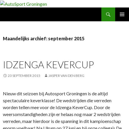
Zoeken
AutoSport Groningen
NAAR
PRIMAI
DE
MENU
INHOUD
SPRINGEN
Maandelijks archief: september 2015
IDZENGA KEVERCUP
23 SEPTEMBER 2015
JASPER VAN DEN BERG
Nieuw dit seizoen bij Autosport Groningen is de altijd
spectaculaire keverklasse! De wedstrijden die verreden
worden tellen mee voor de Idzenga KeverCup. Door de
weersomstandigheden zijn er helaas nog maar 2 wedstrijden
verreden, maar hierdoor is de spanning in dit kampioenschap
enorm voelbaar! Na Ulrum op 27 juni en bij onze collega’s De