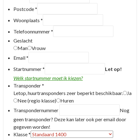
Postcode
*
Woonplaats
*
Telefoonnummer
*
Geslacht
Man
Vrouw
Email
*
Startnummer
*
Let op!
Welk startnummer moet ik kiezen?
Transponder
*
Letop, huurtransponders zeer beperkt beschikbaar.
Ja
Nee (regio klasse)
Huren
Transpondernummer
Nog
geen transponder? Deze kan later ook per email door
gegeven worden!
Klasse
*