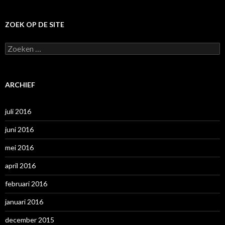
ZOEK OP DE SITE
Z
o
e
k
e
ARCHIEF
n
n
a
juli 2016
a
r
juni 2016
:
mei 2016
april 2016
februari 2016
januari 2016
december 2015