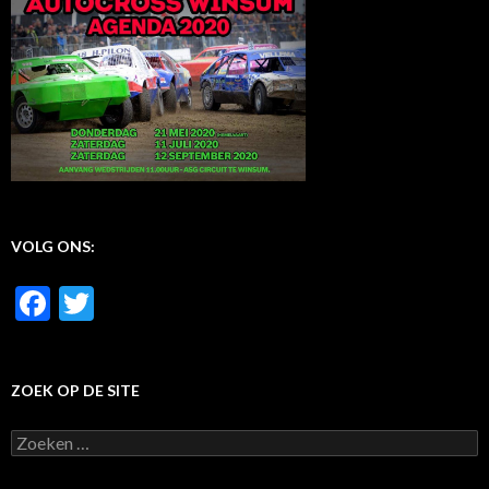
VOLG ONS:
F
T
ac
w
e
itt
ZOEK OP DE SITE
b
er
o
Z
o
o
e