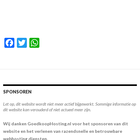
F
T
W
ac
w
h
e
itt
at
b
er
s
o
A
o
p
SPONSOREN
k
p
Let op, dit website wordt niet meer actief bijgewerkt. Sommige informatie op
dit website kan verouderd of niet actueel meer zijn.
Wij danken GoedkoopHosting.nl voor het sponsoren van dit
website en het verlenen van razendsnelle en betrouwbare
webhosting diensten.