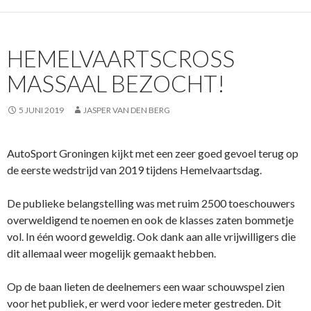
b
er
s
o
A
HEMELVAARTSCROSS
o
p
MASSAAL BEZOCHT!
k
p
5 JUNI 2019
JASPER VAN DEN BERG
AutoSport Groningen kijkt met een zeer goed gevoel terug op
de eerste wedstrijd van 2019 tijdens Hemelvaartsdag.
De publieke belangstelling was met ruim 2500 toeschouwers
overweldigend te noemen en ook de klasses zaten bommetje
vol. In één woord geweldig. Ook dank aan alle vrijwilligers die
dit allemaal weer mogelijk gemaakt hebben.
Op de baan lieten de deelnemers een waar schouwspel zien
voor het publiek, er werd voor iedere meter gestreden. Dit