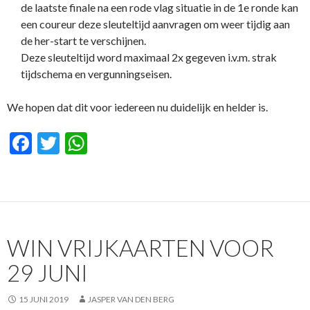
de laatste finale na een rode vlag situatie in de 1e ronde kan
een coureur deze sleuteltijd aanvragen om weer tijdig aan
de her-start te verschijnen.
Deze sleuteltijd word maximaal 2x gegeven i.v.m. strak
tijdschema en vergunningseisen.
We hopen dat dit voor iedereen nu duidelijk en helder is.
F
T
W
ac
w
h
e
itt
at
b
er
s
o
A
WIN VRIJKAARTEN VOOR
o
p
29 JUNI
k
p
15 JUNI 2019
JASPER VAN DEN BERG