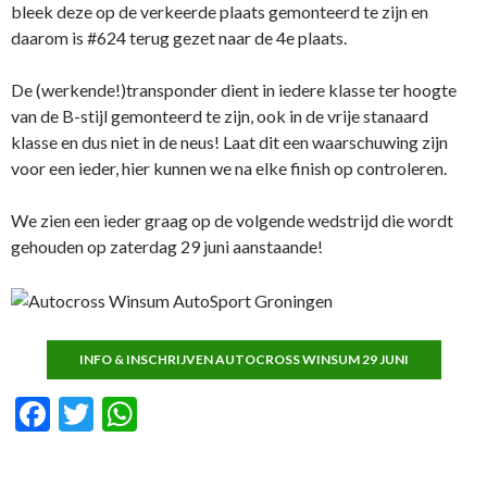
bleek deze op de verkeerde plaats gemonteerd te zijn en
daarom is #624 terug gezet naar de 4e plaats.
De (werkende!)transponder dient in iedere klasse ter hoogte
van de B-stijl gemonteerd te zijn, ook in de vrije stanaard
klasse en dus niet in de neus! Laat dit een waarschuwing zijn
voor een ieder, hier kunnen we na elke finish op controleren.
We zien een ieder graag op de volgende wedstrijd die wordt
gehouden op zaterdag 29 juni aanstaande!
INFO & INSCHRIJVEN AUTOCROSS WINSUM 29 JUNI
F
T
W
ac
w
h
e
itt
at