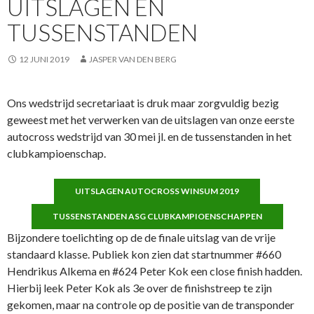
UITSLAGEN EN
o
p
TUSSENSTANDEN
k
p
12 JUNI 2019
JASPER VAN DEN BERG
Ons wedstrijd secretariaat is druk maar zorgvuldig bezig
geweest met het verwerken van de uitslagen van onze eerste
autocross wedstrijd van 30 mei jl. en de tussenstanden in het
clubkampioenschap.
UITSLAGEN AUTOCROSS WINSUM 2019
TUSSENSTANDEN ASG CLUBKAMPIOENSCHAPPEN
Bijzondere toelichting op de de finale uitslag van de vrije
standaard klasse. Publiek kon zien dat startnummer #660
Hendrikus Alkema en #624 Peter Kok een close finish hadden.
Hierbij leek Peter Kok als 3e over de finishstreep te zijn
gekomen, maar na controle op de positie van de transponder