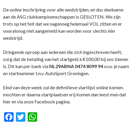
De online inschrijving voor alle wedstrijden, en dus deelname
aan de ASG clubkampioenschappen is GESLOTEN. We zijn
trots op het feit dat we nagenoeg helemaal VOL zitten en er
vooralsnog niet aangemeld kan worden voor slechts één
wedstrijd.
Dringende oproep aan iedereen die zich ingeschreven heeft;
zorg dat de betaling van het startgeld á €100,00 bij ons binnen
is. Dit kan per bank via
NL29ABNA 0474 8099 94
o.v.v. je naam
en startnummer t.n.v. AutoSport Groningen.
Eind van deze week zal de definitieve startlijst online komen,
mochten er daarna startplaatsen vrij komen dan leest men dat
hier en via onze Facebook pagina.
F
T
W
ac
w
h