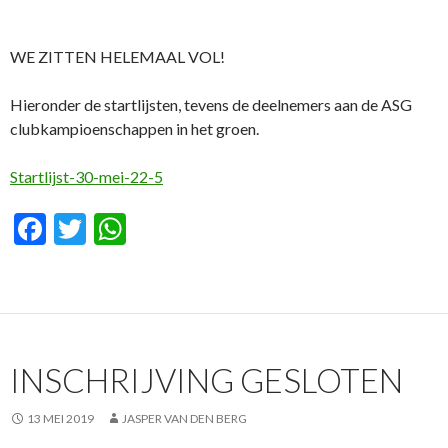
WE ZITTEN HELEMAAL VOL!
Hieronder de startlijsten, tevens de deelnemers aan de ASG
clubkampioenschappen in het groen.
Startlijst-30-mei-22-5
F
T
W
ac
w
h
e
itt
at
b
er
s
o
A
INSCHRIJVING GESLOTEN
o
p
k
p
13 MEI 2019
JASPER VAN DEN BERG