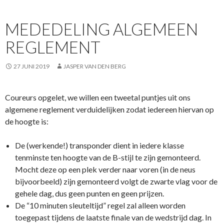
b
er
s
o
A
MEDEDELING ALGEMEEN
o
p
REGLEMENT
k
p
27 JUNI 2019
JASPER VAN DEN BERG
Coureurs opgelet, we willen een tweetal puntjes uit ons
algemene reglement verduidelijken zodat iedereen hiervan op
de hoogte is:
De (werkende!) transponder dient in iedere klasse
tenminste ten hoogte van de B-stijl te zijn gemonteerd.
Mocht deze op een plek verder naar voren (in de neus
bijvoorbeeld) zijn gemonteerd volgt de zwarte vlag voor de
gehele dag, dus geen punten en geen prijzen.
De “10 minuten sleuteltijd” regel zal alleen worden
toegepast tijdens de laatste finale van de wedstrijd dag. In