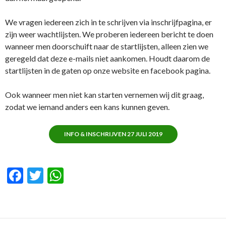
We vragen iedereen zich in te schrijven via inschrijfpagina, er
zijn weer wachtlijsten. We proberen iedereen bericht te doen
wanneer men doorschuift naar de startlijsten, alleen zien we
geregeld dat deze e-mails niet aankomen. Houdt daarom de
startlijsten in de gaten op onze website en facebook pagina.
Ook wanneer men niet kan starten vernemen wij dit graag,
zodat we iemand anders een kans kunnen geven.
INFO & INSCHRIJVEN 27 JULI 2019
F
T
W
ac
w
h
e
itt
at
b
er
s