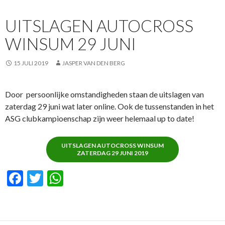
o
A
UITSLAGEN AUTOCROSS
o
p
WINSUM 29 JUNI
k
p
15 JULI 2019
JASPER VAN DEN BERG
Door persoonlijke omstandigheden staan de uitslagen van
zaterdag 29 juni wat later online. Ook de tussenstanden in het
ASG clubkampioenschap zijn weer helemaal up to date!
UITSLAGEN AUTOCROSS WINSUM
ZATERDAG 29 JUNI 2019
F
T
W
ac
w
h
e
itt
at