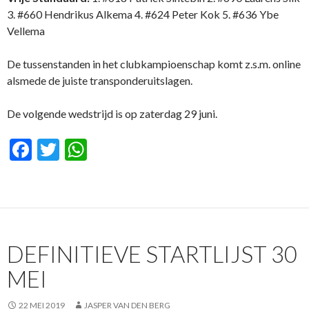
3. #660 Hendrikus Alkema 4. #624 Peter Kok 5. #636 Ybe
Vellema
De tussenstanden in het clubkampioenschap komt z.s.m. online
alsmede de juiste transponderuitslagen.
De volgende wedstrijd is op zaterdag 29 juni.
F
T
W
ac
w
h
e
itt
at
b
er
s
o
A
DEFINITIEVE STARTLIJST 30
o
p
MEI
k
p
22 MEI 2019
JASPER VAN DEN BERG