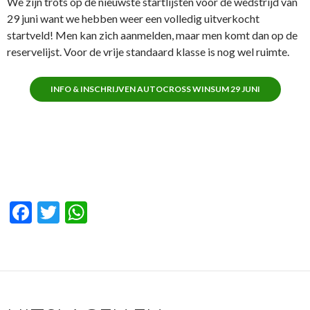
We zijn trots op de nieuwste startlijsten voor de wedstrijd van
29 juni want we hebben weer een volledig uitverkocht
startveld! Men kan zich aanmelden, maar men komt dan op de
reservelijst. Voor de vrije standaard klasse is nog wel ruimte.
INFO & INSCHRIJVEN AUTOCROSS WINSUM 29 JUNI
F
T
W
ac
w
h
e
itt
at
b
er
s
o
A