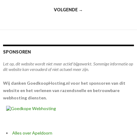
o
A
Berichtennavigatie
VOLGENDE →
o
p
k
p
SPONSOREN
Let op, dit website wordt niet meer actief bijgewerkt. Sommige informatie op
dit website kan verouderd of niet actueel meer zijn.
Wij danken GoedkoopHosting.nl voor het sponsoren van dit
website en het verlenen van razendsnelle en betrouwbare
webhosting diensten.
Alles over Apeldoorn