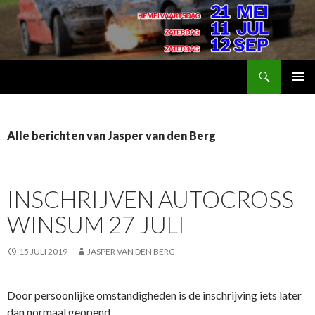
Zoeken
AutoSport Groningen
SPRING
PRIMAI
NAAR
MENU
INHOUD
Alle berichten van Jasper van den Berg
INSCHRIJVEN AUTOCROSS
WINSUM 27 JULI
15 JULI 2019
JASPER VAN DEN BERG
Door persoonlijke omstandigheden is de inschrijving iets later
dan normaal geopend.