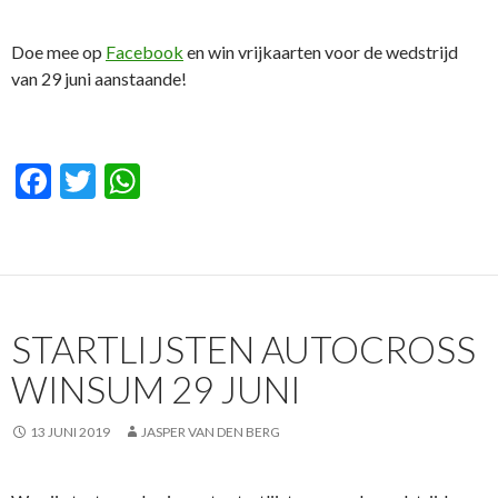
Doe mee op
Facebook
en win vrijkaarten voor de wedstrijd
van 29 juni aanstaande!
F
T
W
ac
w
h
e
itt
at
b
er
s
o
A
STARTLIJSTEN AUTOCROSS
o
p
WINSUM 29 JUNI
k
p
13 JUNI 2019
JASPER VAN DEN BERG