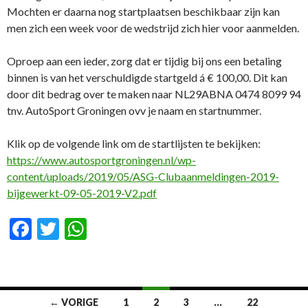
Mochten er daarna nog startplaatsen beschikbaar zijn kan
men zich een week voor de wedstrijd zich hier voor aanmelden.
Oproep aan een ieder, zorg dat er tijdig bij ons een betaling
binnen is van het verschuldigde startgeld á € 100,00. Dit kan
door dit bedrag over te maken naar NL29ABNA 0474 8099 94
tnv. AutoSport Groningen ovv je naam en startnummer.
Klik op de volgende link om de startlijsten te bekijken:
https://www.autosportgroningen.nl/wp-
content/uploads/2019/05/ASG-Clubaanmeldingen-2019-
bijgewerkt-09-05-2019-V2.pdf
F
T
W
ac
w
h
e
itt
at
b
er
s
← VORIGE
1
2
3
…
22