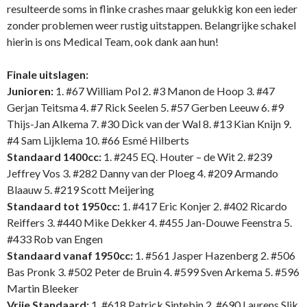
resulteerde soms in flinke crashes maar gelukkig kon een ieder
zonder problemen weer rustig uitstappen. Belangrijke schakel
hierin is ons Medical Team, ook dank aan hun!
Finale uitslagen:
Junioren:
1. #67 William Pol 2. #3 Manon de Hoop 3. #47
Gerjan Teitsma 4. #7 Rick Seelen 5. #57 Gerben Leeuw 6. #9
Thijs-Jan Alkema 7. #30 Dick van der Wal 8. #13 Kian Knijn 9.
#4 Sam Lijklema 10. #66 Esmé Hilberts
Standaard 1400cc:
1. #245 EQ. Houter – de Wit 2. #239
Jeffrey Vos 3. #282 Danny van der Ploeg 4. #209 Armando
Blaauw 5. #219 Scott Meijering
Standaard tot 1950cc:
1. #417 Eric Konjer 2. #402 Ricardo
Reiffers 3. #440 Mike Dekker 4. #455 Jan-Douwe Feenstra 5.
#433 Rob van Engen
Standaard vanaf 1950cc:
1. #561 Jasper Hazenberg 2. #506
Bas Pronk 3. #502 Peter de Bruin 4. #599 Sven Arkema 5. #596
Martin Bleeker
Vrije Standaard:
1. #618 Patrick Sintebin 2. #690 Laurens Slik