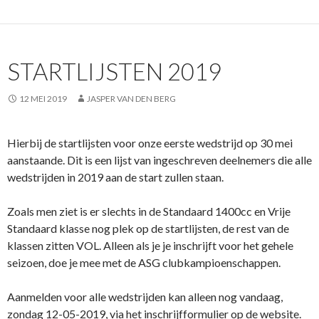
e
itt
at
b
er
s
o
A
STARTLIJSTEN 2019
o
p
k
p
12 MEI 2019
JASPER VAN DEN BERG
Hierbij de startlijsten voor onze eerste wedstrijd op 30 mei
aanstaande. Dit is een lijst van ingeschreven deelnemers die alle
wedstrijden in 2019 aan de start zullen staan.
Zoals men ziet is er slechts in de Standaard 1400cc en Vrije
Standaard klasse nog plek op de startlijsten, de rest van de
klassen zitten VOL. Alleen als je je inschrijft voor het gehele
seizoen, doe je mee met de ASG clubkampioenschappen.
Aanmelden voor alle wedstrijden kan alleen nog vandaag,
zondag 12-05-2019, via het inschrijfformulier op de website.