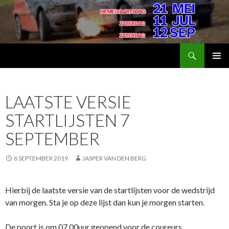
Zoeken
AutoSport Groningen
SPRING
PRIMAI
NAAR
MENU
INHOUD
LAATSTE VERSIE
STARTLIJSTEN 7
SEPTEMBER
6 SEPTEMBER 2019
JASPER VAN DEN BERG
Hierbij de laatste versie van de startlijsten voor de wedstrijd
van morgen. Sta je op deze lijst dan kun je morgen starten.
De poort is om 07.00uur geopend voor de coureurs.