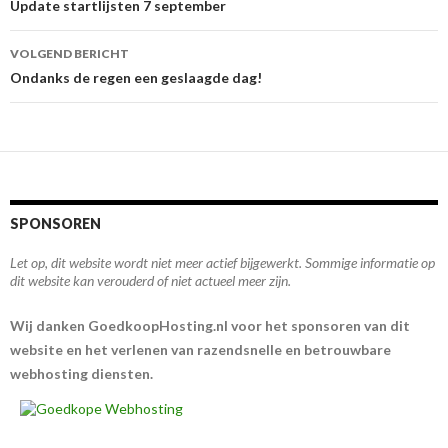
o
A
Berichtnavigatie
Update startlijsten 7 september
o
p
VOLGEND BERICHT
k
p
Ondanks de regen een geslaagde dag!
SPONSOREN
Let op, dit website wordt niet meer actief bijgewerkt. Sommige informatie op
dit website kan verouderd of niet actueel meer zijn.
Wij danken GoedkoopHosting.nl voor het sponsoren van dit
website en het verlenen van razendsnelle en betrouwbare
webhosting diensten.